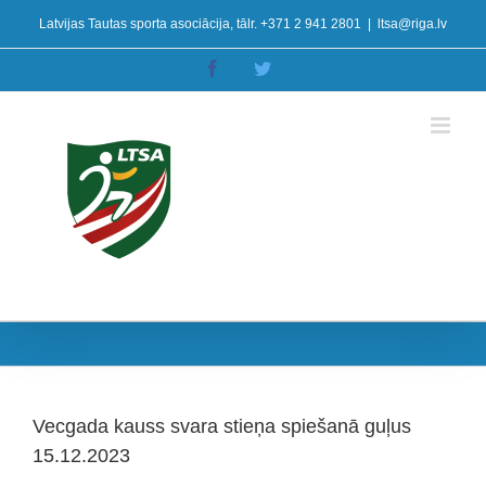
Skip
Latvijas Tautas sporta asociācija, tālr. +371 2 941 2801
|
ltsa@riga.lv
to
content
Facebook
Twitter
Vecgada kauss svara stieņa spiešanā guļus
15.12.2023