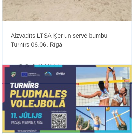
Aizvadīts LTSA Ķer un servē bumbu
Turnīrs 06.06. Rīgā
06. jūnijā, Rīgā Mež [...]