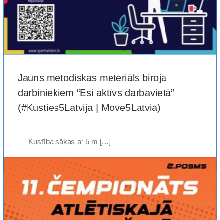
Jauns metodiskas meteriāls biroja
darbiniekiem “Esi aktīvs darbavietā”
(#Kusties5Latvija | Move5Latvia)
Kustība sākas ar 5 m [...]