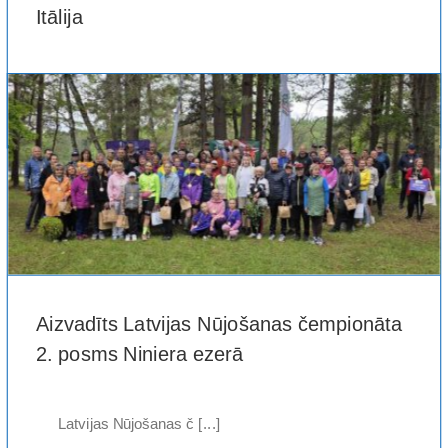
Itālija
Itālijas Kultūras un [...]
Aizvadīts Latvijas Nūjošanas čempionāta
2. posms Niniera ezerā
Latvijas Nūjošanas č [...]