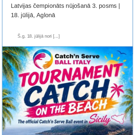
Latvijas čempionāts nūjošanā 3. posms |
18. jūlijā, Aglonā
Š.g. 18. jūlijā nori [...]