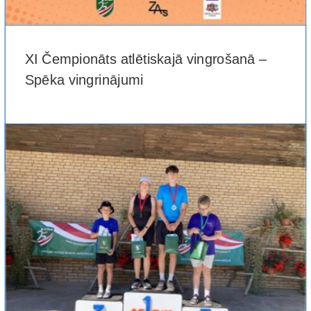
XI Čempionāts atlētiskajā vingrošanā –
Spēka vingrinājumi
29. augustā 2026. ga [...]