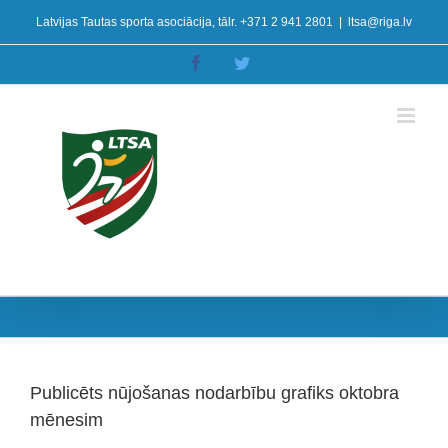
Skip
Latvijas Tautas sporta asociācija, tālr. +371 2 941 2801
|
ltsa@riga.lv
to
content
Facebook
Twitter
Publicēts nūjošanas nodarbību grafiks oktobra
mēnesim