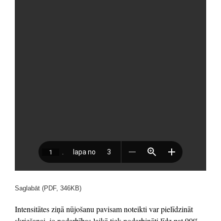
Saglabāt (PDF, 346KB)
Intensitātes ziņā nūjošanu pavisam noteikti var pielīdzināt
skriešanai, jo nodarbības laikā tiek nodarbināti līdz pat 90%