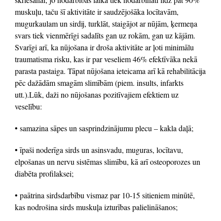
muskuļu, taču šī aktivitāte ir saudzējošāka locītavām,
mugurkaulam un sirdij, turklāt, staigājot ar nūjām, ķermeņa
svars tiek vienmērīgi sadalīts gan uz rokām, gan uz kājām.
Svarīgi arī, ka nūjošana ir droša aktivitāte ar ļoti minimālu
traumatisma risku, kas ir par veseliem 46% efektīvāka nekā
parasta pastaiga. Tāpat nūjošana ieteicama arī kā rehabilitācija
pēc dažādām smagām slimībām (piem. insults, infarkts
utt.).Lūk, daži no nūjošanas pozitīvajiem efektiem uz
veselību:
• samazina sāpes un sasprindzinājumu plecu – kakla daļā;
• īpaši noderīga sirds un asinsvadu, muguras, locītavu,
elpošanas un nervu sistēmas slimību, kā arī osteoporozes un
diabēta profilaksei;
• paātrina sirdsdarbību vismaz par 10-15 sitieniem minūtē,
kas nodrošina sirds muskuļa izturības palielināšanos;