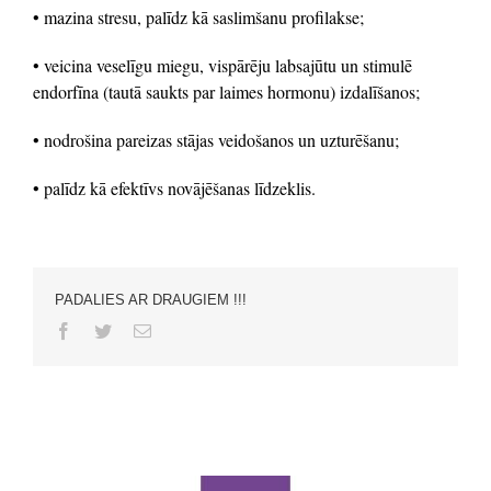
• mazina stresu, palīdz kā saslimšanu profilakse;
• veicina veselīgu miegu, vispārēju labsajūtu un stimulē
endorfīna (tautā saukts par laimes hormonu) izdalīšanos;
• nodrošina pareizas stājas veidošanos un uzturēšanu;
• palīdz kā efektīvs novājēšanas līdzeklis.
PADALIES AR DRAUGIEM !!!
Facebook
Twitter
Email