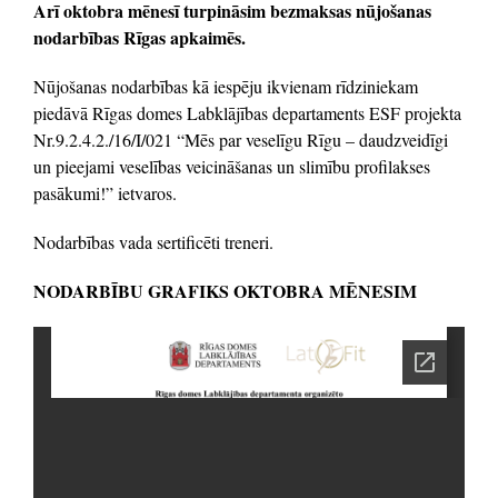
Arī oktobra mēnesī turpināsim bezmaksas nūjošanas
nodarbības Rīgas apkaimēs.
Nūjošanas nodarbības kā iespēju ikvienam rīdziniekam
piedāvā Rīgas domes Labklājības departaments ESF projekta
Nr.9.2.4.2./16/I/021 “Mēs par veselīgu Rīgu – daudzveidīgi
un pieejami veselības veicināšanas un slimību profilakses
pasākumi!” ietvaros.
Nodarbības vada sertificēti treneri.
NODARBĪBU GRAFIKS OKTOBRA MĒNESIM