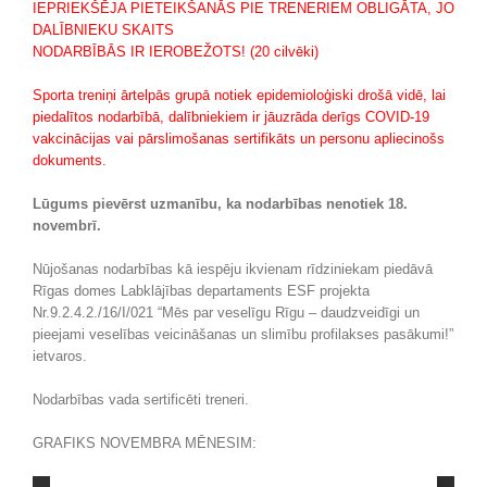
IEPRIEKŠĒJA PIETEIKŠANĀS PIE TRENERIEM OBLIGĀTA, JO
DALĪBNIEKU SKAITS
NODARBĪBĀS IR IEROBEŽOTS! (20 cilvēki)
Sporta treniņi ārtelpās grupā notiek epidemioloģiski drošā vidē, lai
piedalītos nodarbībā, dalībniekiem ir jāuzrāda derīgs COVID-19
vakcinācijas vai pārslimošanas sertifikāts un personu apliecinošs
dokuments.
Lūgums pievērst uzmanību, ka nodarbības nenotiek 18.
novembrī.
Nūjošanas nodarbības kā iespēju ikvienam rīdziniekam piedāvā
Rīgas domes Labklājības departaments ESF projekta
Nr.9.2.4.2./16/I/021 “Mēs par veselīgu Rīgu – daudzveidīgi un
pieejami veselības veicināšanas un slimību profilakses pasākumi!”
ietvaros.
Nodarbības vada sertificēti treneri.
GRAFIKS NOVEMBRA MĒNESIM: