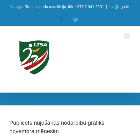
Skip
Latvijas Tautas sporta asociācija, tālr. +371 2 941 2801
|
ltsa@riga.lv
to
content
Facebook
Twitter
Publicēts nūjošanas nodarbību grafiks
novembra mēnesim