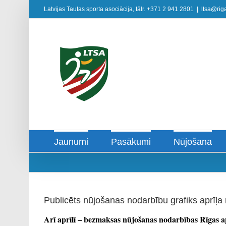
Skip
Latvijas Tautas sporta asociācija, tālr. +371 2 941 2801
|
ltsa@riga
to
content
Jaunumi
Pasākumi
Nūjošana
Publicēts nūjošanas nodarbību grafiks aprīļ
Arī aprīlī – bezmaksas nūjošanas nodarbības Rīgas 