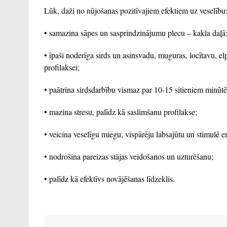
Lūk, daži no nūjošanas pozitīvajiem efektiem uz veselību
• samazina sāpes un sasprindzinājumu plecu – kakla daļā
• īpaši noderīga sirds un asinsvadu, muguras, locītavu, e
profilaksei;
• paātrina sirdsdarbību vismaz par 10-15 sitieniem minūtē
• mazina stresu, palīdz kā saslimšanu profilakse;
• veicina veselīgu miegu, vispārēju labsajūtu un stimulē e
• nodrošina pareizas stājas veidošanos un uzturēšanu;
• palīdz kā efektīvs novājēšanas līdzeklis.