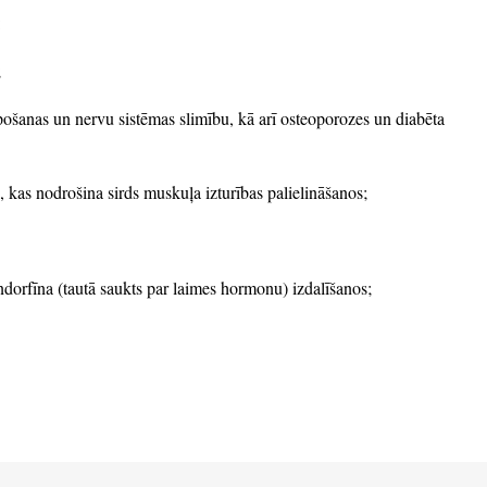
:
;
lpošanas un nervu sistēmas slimību, kā arī osteoporozes un diabēta
, kas nodrošina sirds muskuļa izturības palielināšanos;
ndorfīna (tautā saukts par laimes hormonu) izdalīšanos;