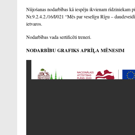
Nūjošanas nodarbības kā iespēju ikvienam rīdziniekam p
Nr.9.2.4.2./16/I/021 “Mēs par veselīgu Rīgu – daudzveidī
ietvaros.
Nodarbības vada sertificēti treneri.
NODARBĪBU GRAFIKS APRĪĻA MĒNESIM