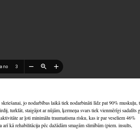
t skriešanai, jo nodarbības laikā tiek nodarbināti līdz pat 90% muskuļu, 
dij, turklāt, staigājot ar nūjām, ķermeņa svars tiek vienmērīgi sadalīts 
aktivitāte ar ļoti minimālu traumatisma risku, kas ir par veseliem 46%
a arī kā rehabilitācija pēc dažādām smagām slimībām (piem. insults,