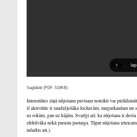
Saglabāt (PDF, 518KB)
Intensitātes ziņā nūjošanu pavisam noteikti var pielīdzinā
šī aktivitāte ir saudzējošāka locītavām, mugurkaulam un sir
uz rokām, gan uz kājām. Svarīgi arī, ka nūjošana ir droša 
efektīvāka nekā parasta pastaiga. Tāpat nūjošana ieteicam
infarkts utt.).