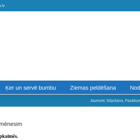
.lv
Ķer un servē bumbu
Ziemas peldēšana
Nod
Jaunumi
,
Nūjošana
,
Pasākum
a mēnesim
apkaimēs.