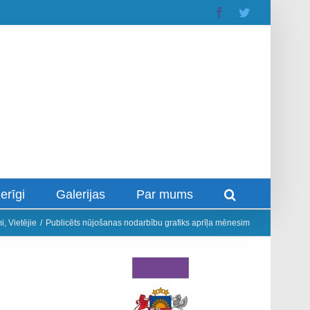
Facebook
Twitter
erīgi
Galerijas
Par mums
i
,
Vietējie
/
Publicēts nūjošanas nodarbību grafiks aprīļa mēnesim