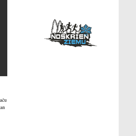
taču
gan