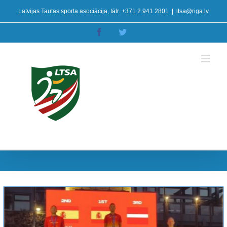
Skip
Latvijas Tautas sporta asociācija, tālr. +371 2 941 2801
|
ltsa@riga.lv
to
content
Facebook
Twitter