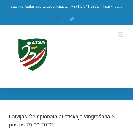
Skip
Latvijas Tautas sporta asociācija, tālr. +371 2 941 2801
|
ltsa@riga.lv
to
content
Facebook
Twitter
Latvijas Čempionāta atlētiskajā vingrošanā 3.
posms 29.09.2022