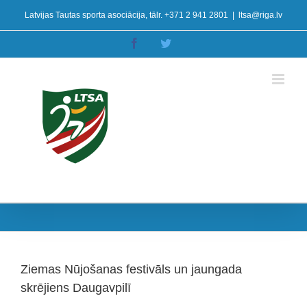
Skip
Latvijas Tautas sporta asociācija, tālr. +371 2 941 2801
|
ltsa@riga.lv
to
content
Facebook
Twitter
Ziemas Nūjošanas festivāls un jaungada
skrējiens Daugavpilī