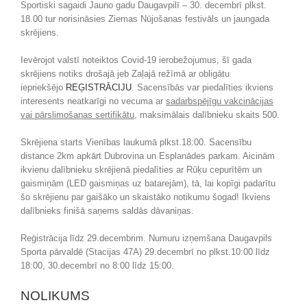
Sportiski sagaidi Jauno gadu Daugavpilī – 30. decembrī plkst.
18.00 tur norisināsies Ziemas Nūjošanas festivāls un jaungada
skrējiens.
Ievērojot valstī noteiktos Covid-19 ierobežojumus, šī gada
skrējiens notiks drošajā jeb Zaļajā režīmā ar obligātu
iepriekšējo
REĢISTRĀCIJU
. Sacensībās var piedalīties ikviens
interesents neatkarīgi no vecuma ar
sadarbspējīgu vakcinācijas
vai pārslimošanas sertifikātu
, maksimālais dalībnieku skaits 500.
Skrējiena starts Vienības laukumā plkst.18:00. Sacensību
distance 2km apkārt Dubrovina un Esplanādes parkam. Aicinām
ikvienu dalībnieku skrējienā piedalīties ar Rūķu cepurītēm un
gaismiņām (LED gaismiņas uz batarejām), tā, lai kopīgi padarītu
šo skrējienu par gaišāko un skaistāko notikumu šogad! Ikviens
dalībnieks finišā saņems saldās dāvaniņas.
Reģistrācija līdz 29.decembrim. Numuru izņemšana Daugavpils
Sporta pārvaldē (Stacijas 47A) 29.decembrī no plkst.10:00 līdz
18:00, 30.decembrī no 8:00 līdz 15:00.
NOLIKUMS