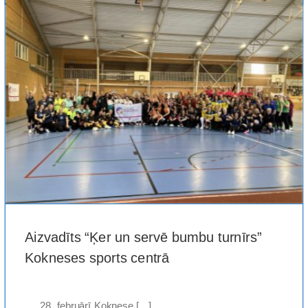
Aizvadīts “Ķer un servē bumbu turnīrs”
Kokneses sports centrā
28. februārī Koknese [...]