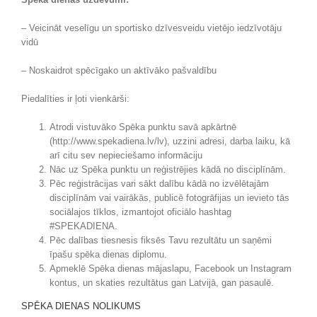
– Veicināt veselīgu un sportisko dzīvesveidu vietējo iedzīvotāju
vidū
– Noskaidrot spēcīgako un aktīvāko pašvaldību
Piedalīties ir ļoti vienkārši:
Atrodi vistuvāko Spēka punktu savā apkārtnē
(http://www.spekadiena.lv/lv), uzzini adresi, darba laiku, kā
arī citu sev nepieciešamo informāciju
Nāc uz Spēka punktu un reģistrējies kādā no disciplīnām.
Pēc reģistrācijas vari sākt dalību kādā no izvēlētajām
disciplīnām vai vairākās, publicē fotogrāfijas un ievieto tās
sociālajos tīklos, izmantojot oficiālo hashtag
#SPEKADIENA.
Pēc dalības tiesnesis fiksēs Tavu rezultātu un saņēmi
īpašu spēka dienas diplomu.
Apmeklē Spēka dienas mājaslapu, Facebook un Instagram
kontus, un skaties rezultātus gan Latvijā, gan pasaulē.
SPĒKA DIENAS NOLIKUMS