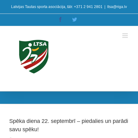
Skip
Latvijas Tautas sporta asociācija, tālr. +371 2 941 2801
|
ltsa@riga.lv
to
content
Facebook
Twitter
Spēka diena 22. septembrī – piedalies un parādi
savu spēku!