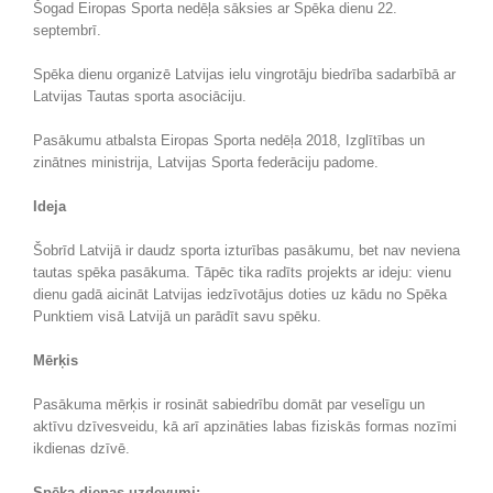
Šogad Eiropas Sporta nedēļa sāksies ar Spēka dienu 22.
septembrī.
Spēka dienu organizē Latvijas ielu vingrotāju biedrība sadarbībā ar
Latvijas Tautas sporta asociāciju.
Pasākumu atbalsta Eiropas Sporta nedēļa 2018, Izglītības un
zinātnes ministrija, Latvijas Sporta federāciju padome.
Ideja
Šobrīd Latvijā ir daudz sporta izturības pasākumu, bet nav neviena
tautas spēka pasākuma. Tāpēc tika radīts projekts ar ideju: vienu
dienu gadā aicināt Latvijas iedzīvotājus doties uz kādu no Spēka
Punktiem visā Latvijā un parādīt savu spēku.
Mērķis
Pasākuma mērķis ir rosināt sabiedrību domāt par veselīgu un
aktīvu dzīvesveidu, kā arī apzināties labas fiziskās formas nozīmi
ikdienas dzīvē.
Spēka dienas uzdevumi: