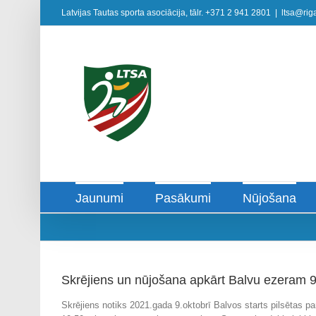
Skip
Latvijas Tautas sporta asociācija, tālr. +371 2 941 2801
|
ltsa@riga
to
content
Jaunumi
Pasākumi
Nūjošana
Skrējiens un nūjošana apkārt Balvu ezeram 9
Skrējiens notiks 2021.gada 9.oktobrī Balvos starts pilsētas pa