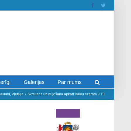
Facebook
Twitter
erīgi
Galerijas
Par mums
sākumi
,
Vietējie
/
Skrējiens un nūjošana apkārt Balvu ezeram 9.10.