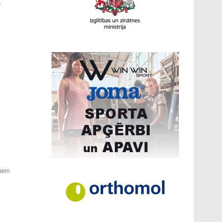
a
jiem