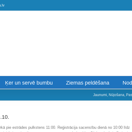
.lv
Ķer un servē bumbu
Ziemas peldēšana
Nod
Jaunumi
,
Nūjošana
,
Pa
.10.
rkā pie estrādes pulkstens 11:00. Reģistrācija sacensību dienā no 10:00 līdz