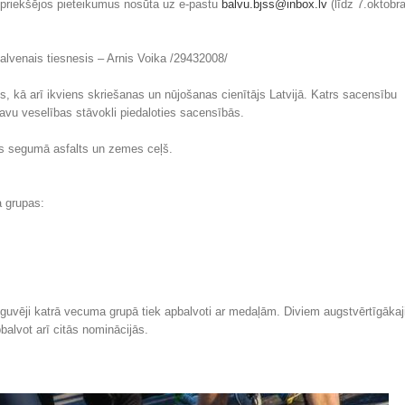
iepriekšējos pieteikumus nosūta uz e-pastu
balvu.bjss@inbox.lv
(līdz 7.oktobr
lvenais tiesnesis – Arnis Voika /29432008/
js, kā arī ikviens skriešanas un nūjošanas cienītājs Latvijā. Katrs sacensību
savu veselības stāvokli piedaloties sacensībās.
es segumā asfalts un zemes ceļš.
a grupas:
eguvēji katrā vecuma grupā tiek apbalvoti ar medaļām. Diviem augstvērtīgāka
balvot arī citās nominācijās.