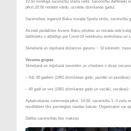
10:50 minētajā sacensību starta vietā. Sacensību dalībnieki 
plkst.20:00 norādot vārdu, uzvārdu dzimšanas gadu).
Sacensības organizē Balvu novada Sporta skola, sacensību ga
Aicināti piedalīties ikviens Balvu pilsētas un novada iedzīvotā
dalībnieks ir atbildīgs par Covid-19 noteikumu ievērošanu un 
Skriešanā un nūjošanā distances garums ~ 10 kilometri, tras
Vecuma grupas
Skriešanā un nūjošanā sievietēm un vīriešiem ir divas vecum
– līdz 40 gadiem (1982.dzimšanas gads, jaunāki un jaunākas)
– 40 gadi un virs (1981.dzimšanas gads un vecāki, vecākas)
Apbalvošanas ceremonija plkst. 14:00, sacensību 1.-3.vietu i
rezultātiem tiks pasniegtas naudas balvas. Organizatori var ap
Dalība sacensībās bez maksas.