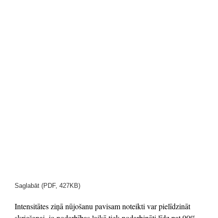
Saglabāt (PDF, 427KB)
Intensitātes ziņā nūjošanu pavisam noteikti var pielīdzināt
skriešanai, jo nodarbības laikā tiek nodarbināti līdz pat 90%