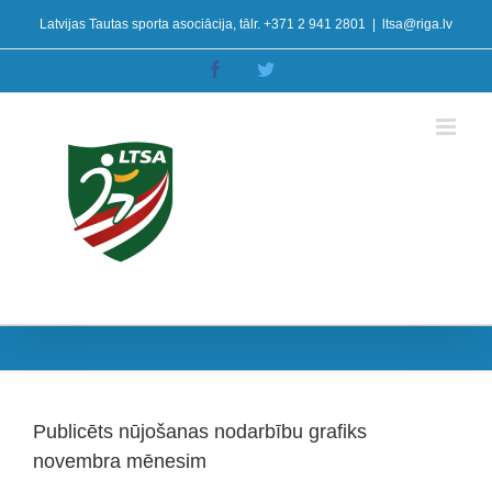
Skip
Latvijas Tautas sporta asociācija, tālr. +371 2 941 2801
|
ltsa@riga.lv
to
content
Facebook
Twitter
Publicēts nūjošanas nodarbību grafiks
novembra mēnesim