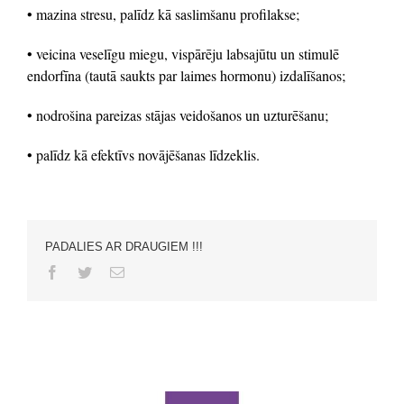
• mazina stresu, palīdz kā saslimšanu profilakse;
• veicina veselīgu miegu, vispārēju labsajūtu un stimulē
endorfīna (tautā saukts par laimes hormonu) izdalīšanos;
• nodrošina pareizas stājas veidošanos un uzturēšanu;
• palīdz kā efektīvs novājēšanas līdzeklis.
PADALIES AR DRAUGIEM !!!
Facebook
Twitter
Email