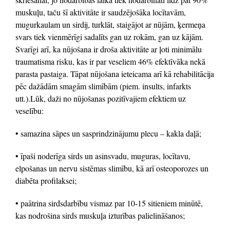
muskuļu, taču šī aktivitāte ir saudzējošāka locītavām,
mugurkaulam un sirdij, turklāt, staigājot ar nūjām, ķermeņa
svars tiek vienmērīgi sadalīts gan uz rokām, gan uz kājām.
Svarīgi arī, ka nūjošana ir droša aktivitāte ar ļoti minimālu
traumatisma risku, kas ir par veseliem 46% efektīvāka nekā
parasta pastaiga. Tāpat nūjošana ieteicama arī kā rehabilitācija
pēc dažādām smagām slimībām (piem. insults, infarkts
utt.).Lūk, daži no nūjošanas pozitīvajiem efektiem uz
veselību:
• samazina sāpes un sasprindzinājumu plecu – kakla daļā;
• īpaši noderīga sirds un asinsvadu, muguras, locītavu,
elpošanas un nervu sistēmas slimību, kā arī osteoporozes un
diabēta profilaksei;
• paātrina sirdsdarbību vismaz par 10-15 sitieniem minūtē,
kas nodrošina sirds muskuļa izturības palielināšanos;