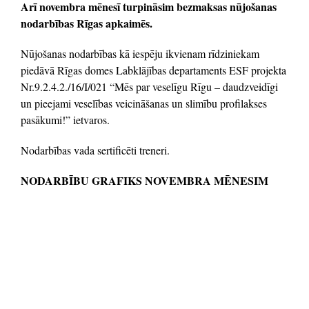
Arī novembra mēnesī turpināsim bezmaksas nūjošanas
nodarbības Rīgas apkaimēs.
Nūjošanas nodarbības kā iespēju ikvienam rīdziniekam
piedāvā Rīgas domes Labklājības departaments ESF projekta
Nr.9.2.4.2./16/I/021 “Mēs par veselīgu Rīgu – daudzveidīgi
un pieejami veselības veicināšanas un slimību profilakses
pasākumi!” ietvaros.
Nodarbības vada sertificēti treneri.
NODARBĪBU GRAFIKS NOVEMBRA MĒNESIM