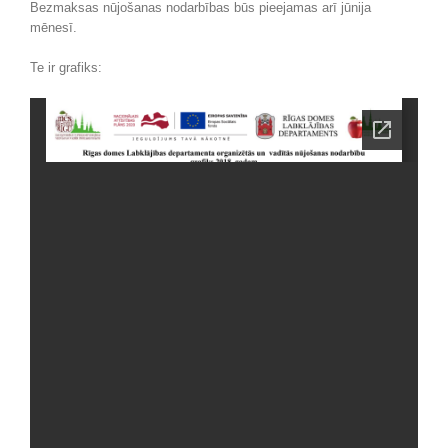
Bezmaksas nūjošanas nodarbības būs pieejamas arī jūnija
mēnesī.
Te ir grafiks: