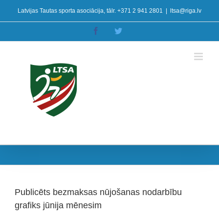
Skip
Latvijas Tautas sporta asociācija, tālr. +371 2 941 2801
|
ltsa@riga.lv
to
content
Facebook
Twitter
Publicēts bezmaksas nūjošanas nodarbību
grafiks jūnija mēnesim