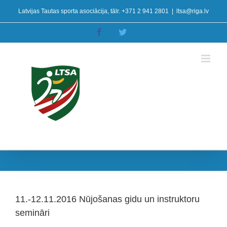
Skip
Latvijas Tautas sporta asociācija, tālr. +371 2 941 2801
|
ltsa@riga.lv
to
content
Facebook
Twitter
11.-12.11.2016 Nūjošanas gidu un instruktoru
semināri