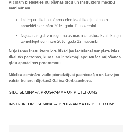
Aicinām pieteikties nūjošanas gidu un instruktoru mācību
semināriem.
Lai iegūtu tikai nūjošanas gida kvalifikāciju aicinām
apmeklēt semināru 2016. gada 11. novembrī.
Nūjošanas gidi var iegūt nūjošanas instruktora kvalifikāciju
apmeklējot semināru 2016. gada 12. novembrī.
Nūjošanas instruktoru kvalifikācijas iegūšanai var pieteikties
tikai tās personas, kuras jau ir sekmīgi apguvušas nūjošanas
gidu apmācības programmu.
Mācību semināru vadīs pieredzējusi pasniedzēja un Latvijas
valsts trenere nūjošanā Gaļina Gorbatenkova.
GIDU SEMINĀRA PROGRAMMA UN PIETEIKUMS
INSTRUKTORU SEMINĀRA PROGRAMMA UN PIETEIKUMS