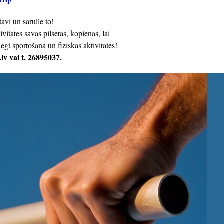
avi un sarullē to!
tivitātēs savas pilsētas, kopienas, lai
iegt sportošana un fiziskās aktivitātes!
.lv vai t. 26895037.