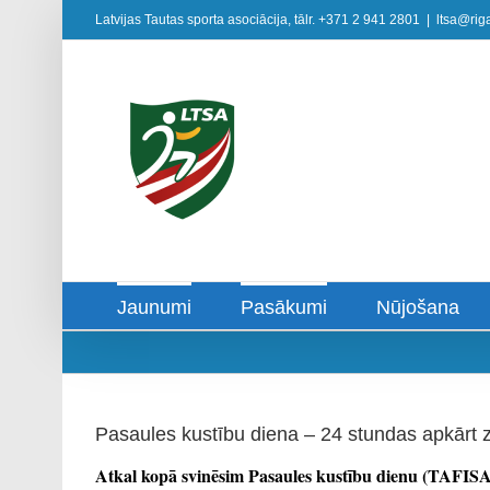
Skip
Latvijas Tautas sporta asociācija, tālr. +371 2 941 2801
|
ltsa@riga
to
content
Jaunumi
Pasākumi
Nūjošana
Pasaules kustību diena – 24 stundas apkārt
Atkal kopā svinēsim Pasaules kustību dienu (TAFIS