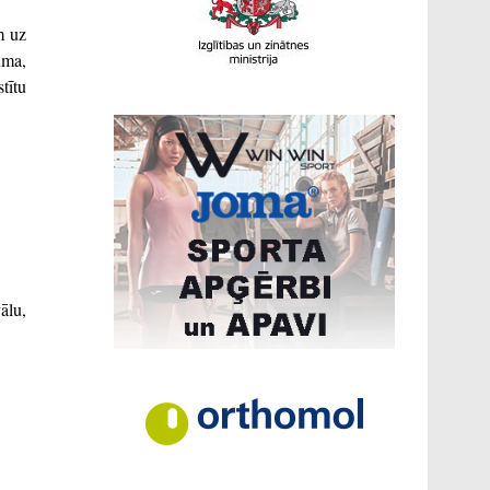
m uz
uma,
tītu
ālu,