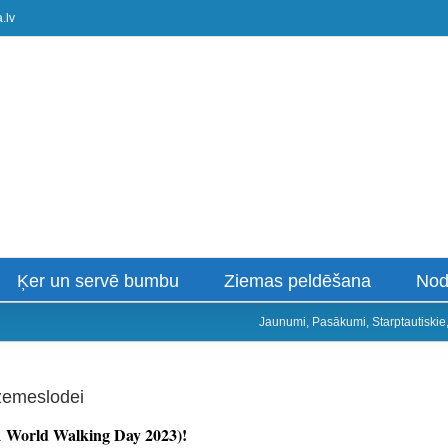
.lv
Ķer un servē bumbu
Ziemas peldēšana
Nod
Jaunumi
,
Pasākumi
,
Starptautiskie
 zemeslodei
A World Walking Day 2023)!