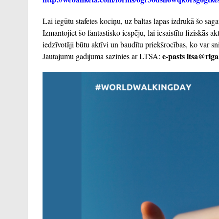
Lai iegūtu stafetes kociņu, uz baltas lapas izdrukā šo sagat
Izmantojiet šo fantastisko iespēju, lai iesaistītu fiziskās ak
iedzīvotāji būtu aktīvi un baudītu priekšrocības, ko var sn
e-pasts ltsa@riga
Jautājumu gadījumā sazinies ar LTSA: