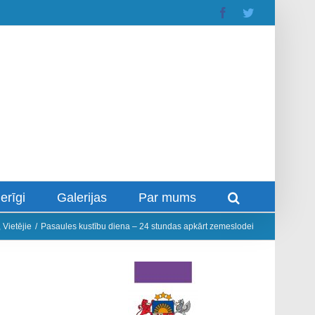
Facebook
Twitter
erīgi
Galerijas
Par mums
,
Vietējie
/
Pasaules kustību diena – 24 stundas apkārt zemeslodei