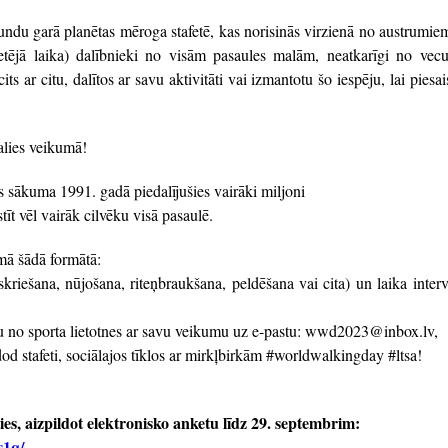
du garā planētas mēroga stafetē, kas norisinās virzienā no austrumie
tējā laika) dalībnieki no visām pasaules malām, neatkarīgi no vec
s ar citu, dalītos ar savu aktivitāti vai izmantotu šo iespēju, lai piesais
dalies veikumā!
sākuma 1991. gadā piedalījušies vairāki miljoni
īt vēl vairāk cilvēku visā pasaulē.
umā šādā formātā:
, skriešana, nūjošana, riteņbraukšana, peldēšana vai cita) un laika interv
viņu no sporta lietotnes ar savu veikumu uz e-pastu: wwd2023@inbox.lv,
nodod stafeti, sociālajos tīklos ar mirkļbirkām #worldwalkingday #ltsa!
ies, aizpildot elektronisko anketu līdz 29. septembrim:
s1q/