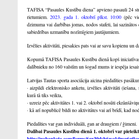
TAFISA “Pasaules Kustību diena” apvieno pasauli 24 stun
rietumiem.
2023. gada 1. oktobrī plkst. 10:00
(pēc vie
dzimuma vai darbības jomas, nodos stafeti, lai sazinātos cit
sabiedrības uzmanību nozīmīgiem jautājumiem.
Izvēlies aktivitāti, piesakies pats vai ar savu kopienu un 
Kopumā TAFISA Pasaules Kustību dienā kopš iniciatīvas 
dalībnieku no 160 valstīm un šogad mums ir iespēja iesaist
Latvijas Tautas sporta asociācija aicina piedalīties pasāk
· aizpildi elektronisko anketu, izvēlies aktivitāti (iešana
kurā tā tiks veikta,
· uzreiz pēc aktivitātes 1. vai 2. oktobrī nosūti ekrānšā
· kā arī nopublicē bildi no aktivitātes vai arī brīdī, kad 
Piedalīties var gan individuāli, gan ar draugiem / ģimeni.
Dalībai Pasaules Kustību dienā 1. oktobrī var pieteikt
http://webanketa.com/forms/6gr30dsh6wqk0rsg6gtke