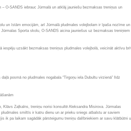
iem – O-SANDS iebrauc Jūrmalā un atklāj jauniešu bezmaksas treniņus un
olu un īstām emocijām, arī Jūrmalā pludmales volejbolam ir īpaša nozīme un
un Jūrmalas Sporta skolu, O-SANDS aicina jauniešus uz bezmaksas treniņiem
ā iespēju uzsākt bezmaksas treniņus pludmales volejbolā, veicināt aktīvu br
daļā posmā no pludmales nogabala “Tirgoņu iela Dubultu virzienā” līdz
ināšanām
Klāvs Zaļkalns, treniņu norisi konsultē Aleksandra Misirova. Jūrmalas
ludmales smiltīs ir katru dienu un ar prieku sniegs atbalstu ar saviem
jis ik pa laikam sagādāk pārsteigumu treniņu dalībniekiem ar savu klātbūtni 