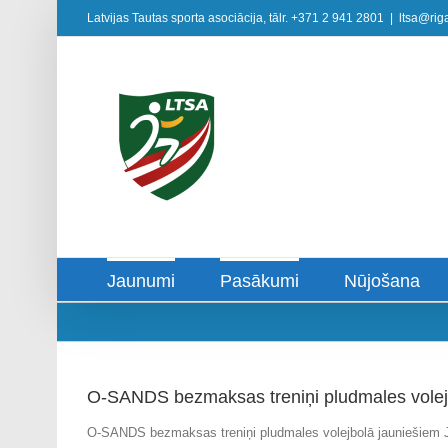
Skip
Latvijas Tautas sporta asociācija, tālr. +371 2 941 2801
|
ltsa@riga
to
content
Jaunumi
Pasākumi
Nūjošana
O-SANDS bezmaksas treniņi pludmales volej
O-SANDS bezmaksas treniņi pludmales volejbolā jauniešiem 