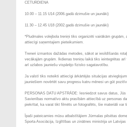
CETURDIENA
10.00 – 11.15 U14 (2006.gadā dzimušie un jaunāki)
11.30 – 12.45 U18 (2002.gadā dzimušie un jaunāki)
*Pludmales volejbola treniņi tiks organizēti vairākām grupām, 
attiecīgi saņemtajiem pieteikumiem.
Treneri izmantos dažādas metodes, sākot ar iesildīšanās rota
vecākajām grupām. Ikdienas treniņu laikā tiks ieintegrētas arī
arī uzlabos jauniešu vispārējo fizisko sagatavotību.
Ja valstī tiks noteikti attiecīgi ārkārtējās situācijas atviegloju
jauniešiem novērtēt savu progresu katru mēnesi un gūt pozitī
PERSONAS DATU APSTRĀDE: Iesniedzot savus datus, Jūs piekrī
Savienības normatīvo aktu prasībām attiecībā uz personas dat
piekrītat, ka varat tikt filmēts un fotografēts, šie materiāli v
Īpaši pateicamies mūsu atbalstītājiem Jūrmalas pilsētas dome
Sporta Asociācija, Izglītības un zinātnes ministrija un Latvij