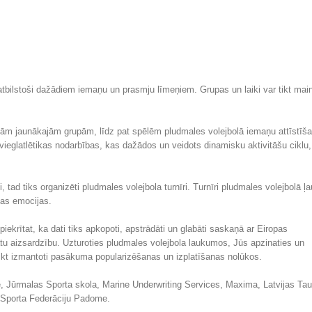
atbilstoši dažādiem iemaņu un prasmju līmeņiem. Grupas un laiki var tikt main
ļām jaunākajām grupām, līdz pat spēlēm pludmales volejbolā iemaņu attīstīša
 vieglatlētikas nodarbības, kas dažādos un veidots dinamisku aktivitāšu ciklu,
mi, tad tiks organizēti pludmales volejbola turnīri. Turnīri pludmales volejbolā ļ
vas emocijas.
tat, ka dati tiks apkopoti, apstrādāti un glabāti saskaņā ar Eiropas
u aizsardzību. Uzturoties pludmales volejbola laukumos, Jūs apzinaties un
ar tikt izmantoti pasākuma popularizēšanas un izplatīšanas nolūkos.
, Jūrmalas Sporta skola, Marine Underwriting Services, Maxima, Latvijas Ta
as Sporta Federāciju Padome.