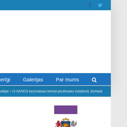
Facebook
Twitter
erīgi
Galerijas
Par mums
ietējie
/
O-SANDS bezmaksas treniņi pludmales volejbolā Jūrmalā