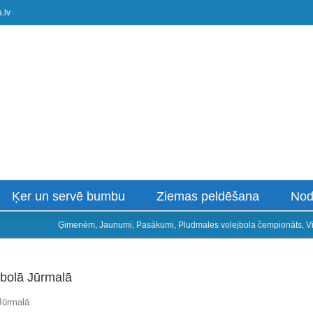
.lv
Ķer un servē bumbu
Ziemas peldēšana
Nod
Ģimenēm
,
Jaunumi
,
Pasākumi
,
Pludmales volejbola čempionāts
,
V
bolā Jūrmalā
Jūrmalā