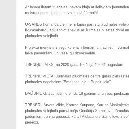
Ar labām lietām ir jādalās, nākam klajā ar lieliskiem jaunum
meistarklases pludmales volejbolā Jūrmalā!
O-SANDS komanda vienmēr ir bijusi par īstu pludmales volejb
likumsakarīgi, apvienojot spēkus ar Jūrmalas pilsētas domi 
pludmales volejbolā.
Projekta mērķis ir sniegt ikvienam bērnam un jaunietim Jūrmal
laika pavadīšanu un veselīgu dzīvesveidu.
TRENIŅU LAIKS: no 2020.gada 10.jūnija līdz 31.augustam
TRENIŅU VIETA: Jūrmalas pludmales centrs (jūras piekrastes 
pludmales nogabalam “Emelīnas iela – Pūpolu iela”)
DALĪBNIEKI: Jaunieši no 9 līdz 18 gadiem ar un bez priekšz
TRENERI: Atvars Vilde, Katrīna Kaupāne, Katrīna Moskaļenko, 
pludmales volejbola pamatlicējs Genādijs Samoilovs Jūrmalas p
padomiem treniņu procesā, kā arī Aleksandrs Samoilovs ir solī
pieredzi.