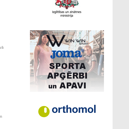
īvā
un