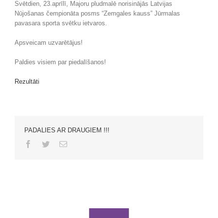
Svētdien, 23.aprīlī, Majoru pludmalē norisinājās Latvijas
Nūjošanas čempionāta posms “Zemgales kauss” Jūrmalas
pavasara sporta svētku ietvaros.
Apsveicam uzvarētājus!
Paldies visiem par piedalīšanos!
Rezultāti
PADALIES AR DRAUGIEM !!!
Facebook
Twitter
Email