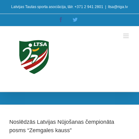
Skip
Latvijas Tautas sporta asociācija, tālr. +371 2 941 2801
|
ltsa@riga.lv
to
content
Facebook
Twitter
Noslēdzās Latvijas Nūjošanas čempionāta
posms “Zemgales kauss”