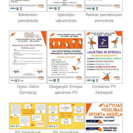
Mērdzenes
Upeslejas
Rankas pamatskolas
pamatskola
sākumskola
pirmsskola
Ogres Valsts
Daugavpils Ķīmijas
Ozolaines PII
Ģimnāzija
apkaimes PII
Jāņtarpiņš
PII Varavīksne
PII Varavīksne