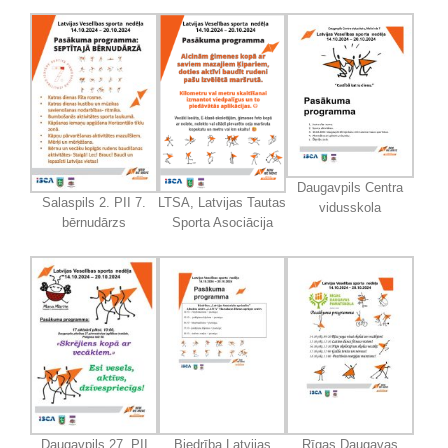
Daugavpils Centra
Salaspils 2. PII 7.
LTSA, Latvijas Tautas
vidusskola
bērnudārzs
Sporta Asociācija
Daugavpils 27. PII
Biedrība Latvijas
Rīgas Daugavas