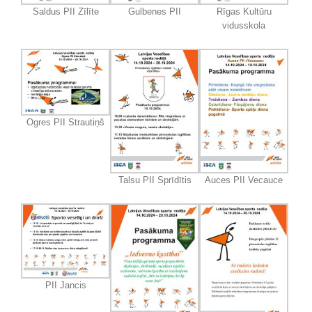
Saldus PII Zīlīte
Gulbenes PII
Rīgas Kultūru
vidusskola
Ogres PII Strautiņš
Talsu PII Sprīdītis
Auces PII Vecauce
PII Jancis