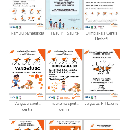
Rāmuļu pamatskola
Talsu PII Saulīte
Olimpiskais Centrs
Limbaži
Vangažu sporta
Inčukalna sporta
Jelgavas PII Lācītis
centrs
centrs