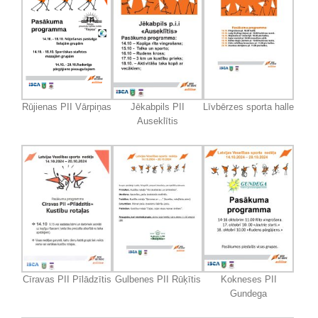
Rūjienas PII Vārpiņas
Jēkabpils PII
Līvbērzes sporta halle
Auseklītis
Cīravas PII Pīlādzītis
Gulbenes PII Rūķītis
Kokneses PII
Gundega