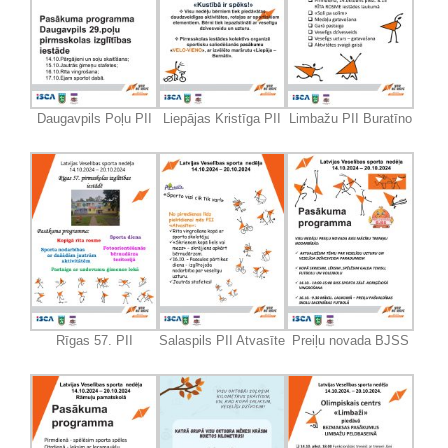
Daugavpils Poļu PII
Liepājas Kristīga PII
Limbažu PII Buratīno
Rīgas 57. PII
Salaspils PII Atvasīte
Preiļu novada BJSS