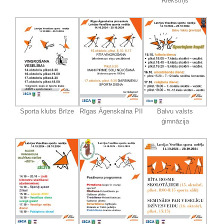
Riekstiņš
Sporta klubs Brīze
Rīgas Āgenskalna PII
Balvu valsts
ģimnāzija