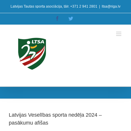
Skip
Latvijas Tautas sporta asociācija, tālr. +371 2 941 2801
|
ltsa@riga.lv
to
content
Facebook
Twitter
Latvijas Veselības sporta nedēļa 2024 –
pasākumu afišas