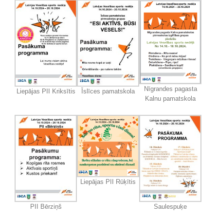
Nīgrandes pagasta
Liepājas PII Kriksītis
Īslīces pamatskola
Kalnu pamatskola
Liepājas PII Rūķītis
PII Bērziņš
Saulespuķe