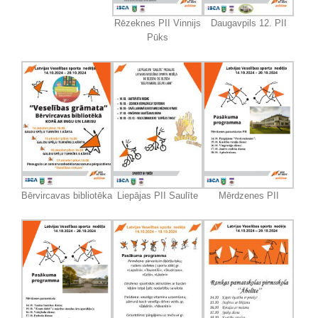
Rēzeknes PII Vinnijs
Daugavpils 12. PII
Pūks
Bērvircavas bibliotēka
Liepājas PII Saulīte
Mērdzenes PII