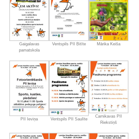
Gaigalavas
Ventspils PII Bitīte
Mārika Keiša
pamatskola
Carnikavas PII
PII Ieviņa
Ventspils PII Saulīte
Riekstiņš