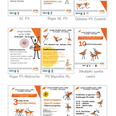
62. PII
Rīgas 66. PII
Dobeles PII Zvaniņš
Jēkabpils sporta
centrs
Rīgas PII Mežrozīte
PII Mazulītis Rū