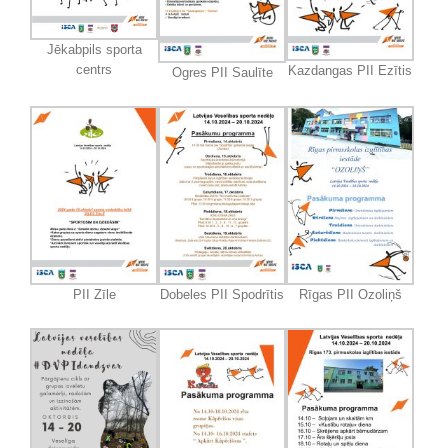
Jēkabpils sporta
centrs
Kazdangas PII Ezītis
Ogres PII Saulīte
PII Zīle
Dobeles PII Spodrītis
Rīgas PII Ozoliņš