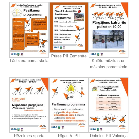
Pūres PII Zemenīte
Lādezera pamatskola
Kalētu mūzikas un
mākslas pamatskola
Rēzeknes sporta
Rīgas 5. PII
Dobeles PII Valodiņa