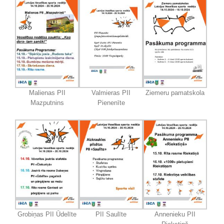
Malienas PII
Valmieras PII
Ziemeru pamatskola
Mazputnins
Pienenīte
Grobiņas PII Ūdelīte
PII Saulīte
Annenieku PII