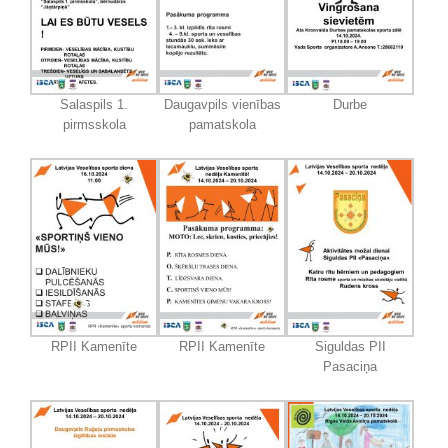
Salaspils 1.
Daugavpils vienības
Durbe
pirmsskola
pamatskola
RPII Kamenīte
RPII Kamenīte
Siguldas PII
Pasaciņa