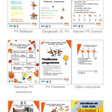
PII Māllēpīte
Daugavpils 15. PII
Ilūkstes PII Zvaniņš
Valmieras PII
PII Pienenīte
Viļānu vidusskola
Varavīksne