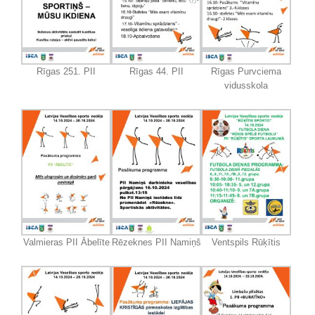
Rīgas 251. PII
Rīgas 44. PII
Rīgas Purvciema
vidusskola
Valmieras PII Ābelīte
Rēzeknes PII Namiņš
Ventspils Rūķītis