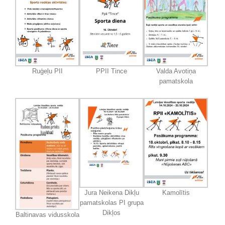
Ruģeļu PII
PPII Tince
Valda Avotiņa
pamatskola
Jura Neikena Dikļu
Kamolītis
pamatskolas PI grupa
Dikļos
Baltinavas vidusskola