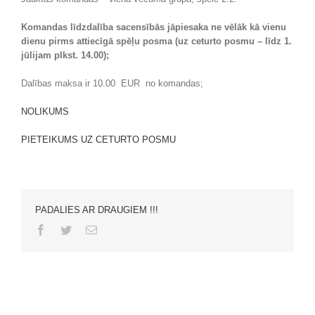
Komandas līdzdalība sacensībās jāpiesaka ne vēlāk kā vienu
dienu pirms attiecīgā spēļu posma (uz ceturto posmu – līdz 1.
jūlijam plkst. 14.00);
Dalības maksa ir 10.00 EUR no komandas;
NOLIKUMS
PIETEIKUMS UZ CETURTO POSMU
PADALIES AR DRAUGIEM !!!
Facebook
Twitter
Email