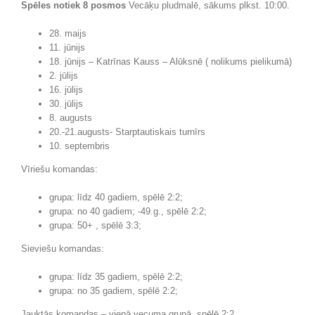
Spēles notiek 8 posmos
Vecāķu pludmalē, sākums plkst. 10:00.
28. maijs
11. jūnijs
18. jūnijs – Katrīnas Kauss – Alūksnē ( nolikums pielikumā)
2. jūlijs
16. jūlijs
30. jūlijs
8. augusts
20.-21.augusts- Starptautiskais turnīrs
10. septembris
Vīriešu komandas:
grupa: līdz 40 gadiem, spēlē 2:2;
grupa: no 40 gadiem; -49.g., spēlē 2:2;
grupa: 50+ , spēlē 3:3;
Sieviešu komandas:
grupa: līdz 35 gadiem, spēlē 2:2;
grupa: no 35 gadiem, spēlē 2:2;
Jauktās komandas – vienā vecuma grupā, spēlē 2:2.