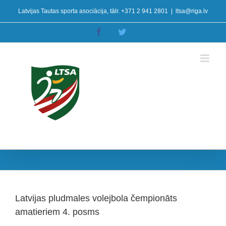
Skip
Latvijas Tautas sporta asociācija, tālr. +371 2 941 2801
|
ltsa@riga.lv
to
content
Facebook
Twitter
Latvijas pludmales volejbola čempionāts
amatieriem 4. posms