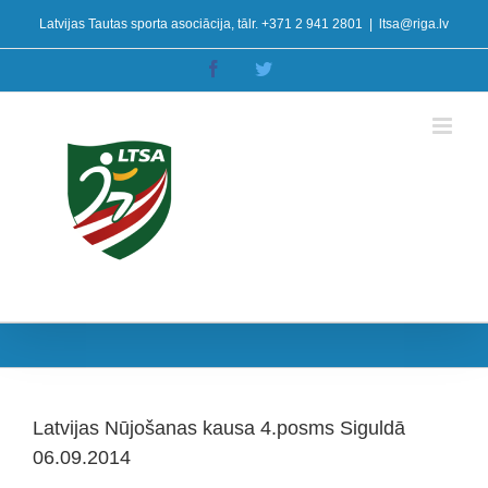
Skip
Latvijas Tautas sporta asociācija, tālr. +371 2 941 2801
|
ltsa@riga.lv
to
content
Facebook
Twitter
Latvijas Nūjošanas kausa 4.posms Siguldā
06.09.2014