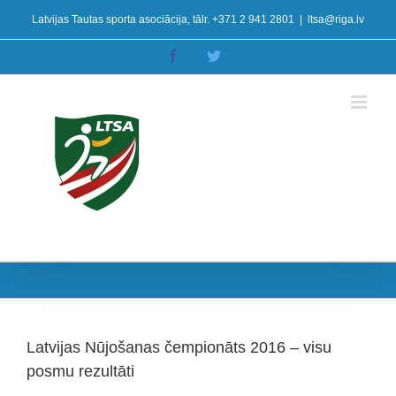
Skip
Latvijas Tautas sporta asociācija, tālr. +371 2 941 2801
|
ltsa@riga.lv
to
content
Facebook
Twitter
Latvijas Nūjošanas čempionāts 2016 – visu
posmu rezultāti