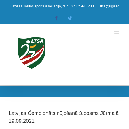
Skip
Latvijas Tautas sporta asociācija, tālr. +371 2 941 2801
|
ltsa@riga.lv
to
content
Facebook
Twitter
Latvijas Čempionāts nūjošanā 3.posms Jūrmalā
19.09.2021