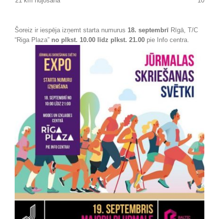
21 km nūjošana
10
Šoreiz ir iespēja izņemt starta numurus
18. septembrī
Rīgā, T/C
“Riga Plaza”
no plkst. 10.00 līdz plkst. 21.00
pie Info centra.