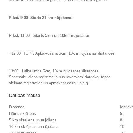
Plkst. 9.00 Starts 21 km nūjošanai
Plkst. 11:00 Starts 5km un 10km nūjošanai
~12:30 TOP 3 Apbalvošana 5km, 10km nūjošanas distancēs
13:00 Laika limits 5km, 10km nūjošanas distancēs
Sacensību dienā reģistrācija būs ievērojami dārgāka, tāpēc
aicinām reģistrēties un apmaksāt dalību laicīgi.
Dalības maksa
Distance
Iepriek
Bērnu skrējiens
5
5 km skrējiens un nūjošana
8
10 km skrējiens un nūjošana
10