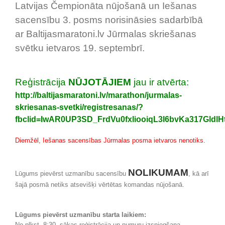
Latvijas Čempionāta nūjošanā un Iešanas
sacensību 3. posms norisināsies sadarbībā
ar Baltijasmaratoni.lv Jūrmalas skriešanas
svētku ietvaros 19. septembrī.
Reģistrācija
NŪJOTĀJIEM
jau ir atvērta:
http://baltijasmaratoni.lv/marathon/jurmalas-
skriesanas-svetki/registresanas/?
fbclid=IwAR0UP3SD_FrdVu0fxliooiqL3I6bvKa317Gld
Diemžēl, Iešanas sacensības Jūrmalas posma ietvaros nenotiks.
NOLIKUMAM
Lūgums pievērst uzmanību sacensību
, kā arī
šajā posmā netiks atsevišķi vērtētas komandas nūjošanā.
Lūgums pievērst uzmanību starta laikiem:
No plkst. 8:30 sākas reģistrācija un numuru izsniegšana.