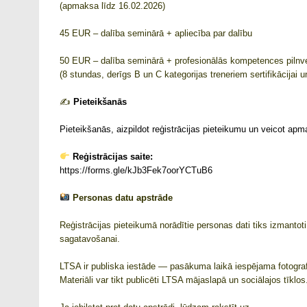
(apmaksa līdz 16.02.2026)
45 EUR – dalība seminārā + apliecība par dalību
50 EUR – dalība seminārā + profesionālās kompetences pilnvei
(8 stundas, derīgs B un C kategorijas treneriem sertifikācijai un 
✍️
Pieteikšanās
Pieteikšanās, aizpildot reģistrācijas pieteikumu un veicot apm
Reģistrācijas saite:
https://forms.gle/kJb3Fek7oorYCTuB6
Personas datu apstrāde
Reģistrācijas pieteikumā norādītie personas dati tiks izmantot
sagatavošanai.
LTSA ir publiska iestāde — pasākuma laikā iespējama fotogra
Materiāli var tikt publicēti LTSA mājaslapā un sociālajos tīklos