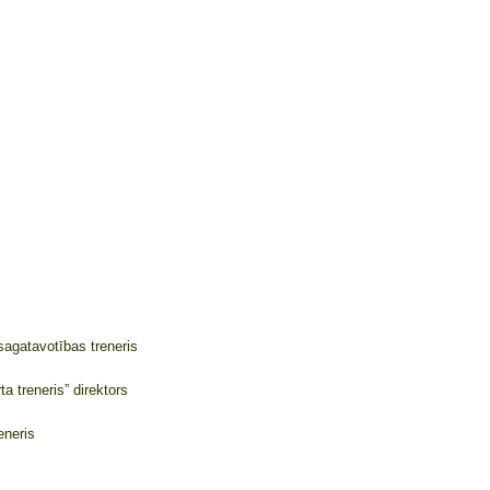
sagatavotības treneris
 treneris” direktors
eneris