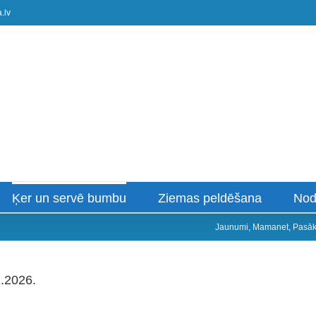
.lv
Ķer un servē bumbu
Ziemas peldēšana
Nod
Jaunumi
,
Mamanet
,
Pasā
eminārs Mālpilī 21.02.2026.