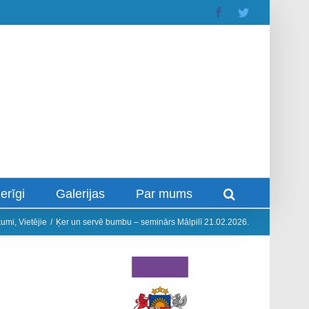
Facebook
Twitter
erīgi
Galerijas
Par mums
kumi
,
Vietējie
/
Ķer un servē bumbu – seminārs Mālpilī 21.02.2026.