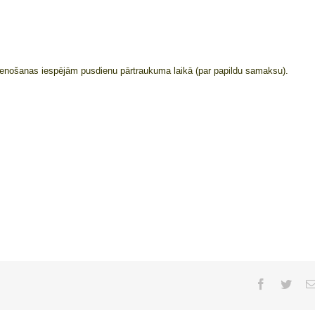
sdienošanas iespējām pusdienu pārtraukuma laikā (par papildu samaksu).
Facebook
Twitt