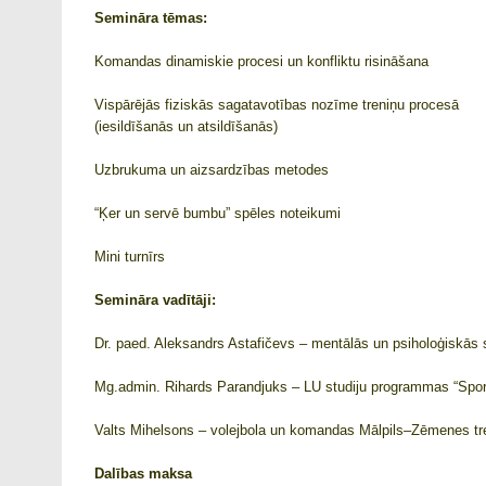
Semināra tēmas:
Komandas dinamiskie procesi un konfliktu risināšana
Vispārējās fiziskās sagatavotības nozīme treniņu procesā
(iesildīšanās un atsildīšanās)
Uzbrukuma un aizsardzības metodes
“Ķer un servē bumbu” spēles noteikumi
Mini turnīrs
Semināra vadītāji:
Dr. paed. Aleksandrs Astafičevs – mentālās un psiholoģiskās 
Mg.admin. Rihards Parandjuks – LU studiju programmas “Sporta
Valts Mihelsons – volejbola un komandas Mālpils–Zēmenes tr
Dalības maksa