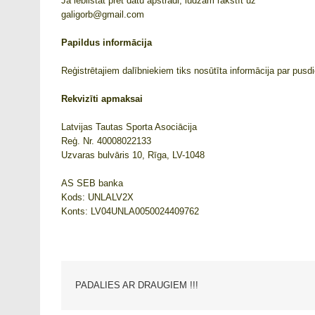
Ja iebilstat pret datu apstrādi, lūdzam rakstīt uz
galigorb@gmail.com
Papildus informācija
Reģistrētajiem dalībniekiem tiks nosūtīta informācija par pu
Rekvizīti apmaksai
Latvijas Tautas Sporta Asociācija
Reģ. Nr. 40008022133
Uzvaras bulvāris 10, Rīga, LV-1048
AS SEB banka
Kods: UNLALV2X
Konts: LV04UNLA0050024409762
PADALIES AR DRAUGIEM !!!