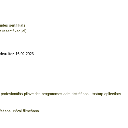
des sertifikāts
resertifikācijai)
aksu līdz 16.02.2026.
i profesionālās pilnveides programmas administrēšanai, tostarp apliecības
fēšana un/vai filmēšana.
.