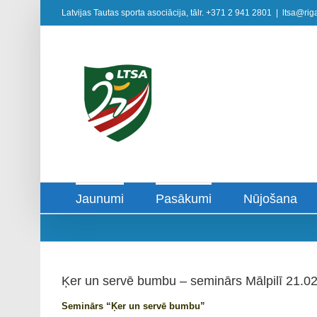
Skip
Latvijas Tautas sporta asociācija, tālr. +371 2 941 2801
|
ltsa@riga
to
content
Jaunumi
Pasākumi
Nūjošana
Ķer un servē bumbu – s
Seminārs “Ķer un servē bumbu”