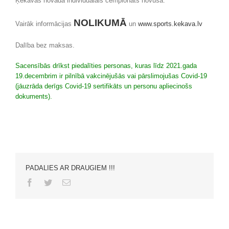
Ķekavas novada individuālais čempionāts novusā.
NOLIKUMĀ
Vairāk informācijas
un
www.sports.kekava.lv
Dalība bez maksas.
Sacensībās drīkst piedalīties personas, kuras līdz 2021.gada
19.decembrim ir pilnībā vakcinējušās vai pārslimojušas Covid-19
(jāuzrāda derīgs Covid-19 sertifikāts un personu apliecinošs
dokuments).
PADALIES AR DRAUGIEM !!!
Facebook
Twitter
Email