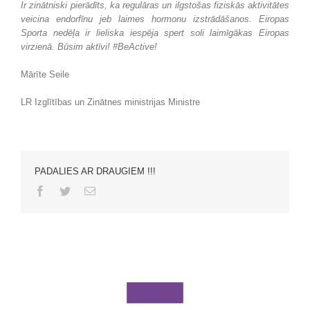
Ir zinātniski pierādīts, ka regulāras un ilgstošas fiziskās aktivitātes
veicina endorfīnu jeb laimes hormonu izstrādāšanos. Eiropas
Sporta nedēļa ir lieliska iespēja spert soli laimīgākas Eiropas
virzienā. Būsim aktīvi!
#BeActive!
Mārīte Seile
LR Izglītības un Zinātnes ministrijas Ministre
PADALIES AR DRAUGIEM !!!
Facebook
Twitter
Email