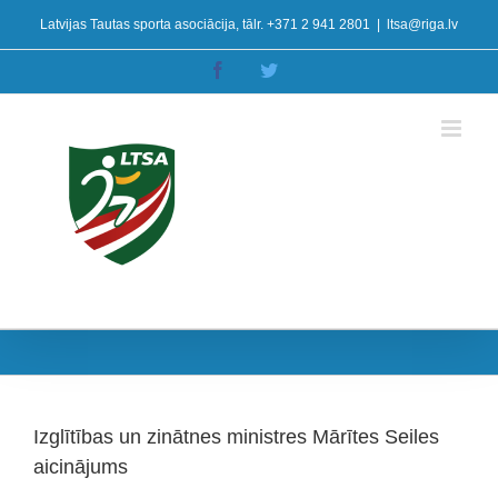
Skip
Latvijas Tautas sporta asociācija, tālr. +371 2 941 2801
|
ltsa@riga.lv
to
content
Facebook
Twitter
Izglītības un zinātnes ministres Mārītes Seiles
aicinājums