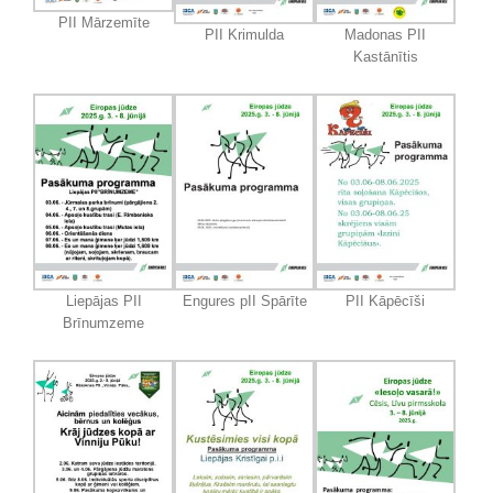
PII Mārzemīte
PII Krimulda
Madonas PII
Kastānītis
Liepājas PII
Engures pII Spārīte
PII Kāpēcīši
Brīnumzeme