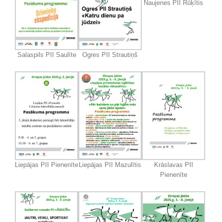
Naujenes PII Rūķītis
Salaspils PII Saulīte
Ogres PII Strautiņš
Liepājas PII Pienenīte
Liepājas PII Mazulītis
Krāslavas PII
Pienenīte