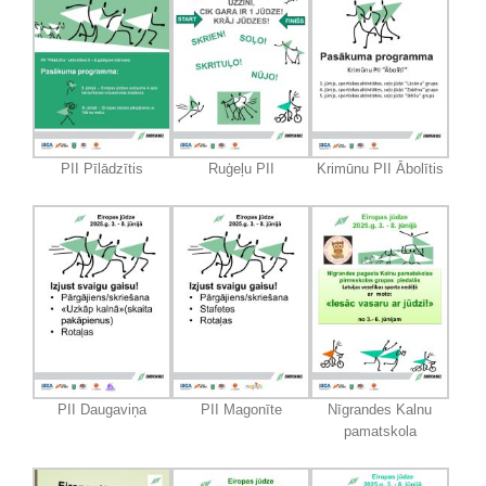
PII Pīlādzītis
Ruģeļu PII
Krimūnu PII Ābolītis
PII Daugaviņa
PII Magonīte
Nīgrandes Kalnu
pamatskola