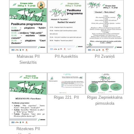
Malnavas PII
PII Auseklītis
PII Zvaniņš
Sienāzītis
Rīgas 221. PII
Rīgas Ziepniekkalna
pirmsskola
Rēzeknes PII