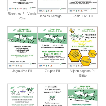
Rēzeknes PII Vinnijs
Liepājas Kristīga PII
Cēsis, Līvu PII
Pūks
Jāņmuižas PII
Zīlupes PII
Viļānu pagasta PII
Bitīte