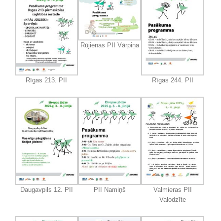
Rūjienas PII Vārpiņa
Rīgas 213. PII
Rīgas 244. PII
Daugavpils 12. PII
PII Namiņš
Valmieras PII
Valodzīte