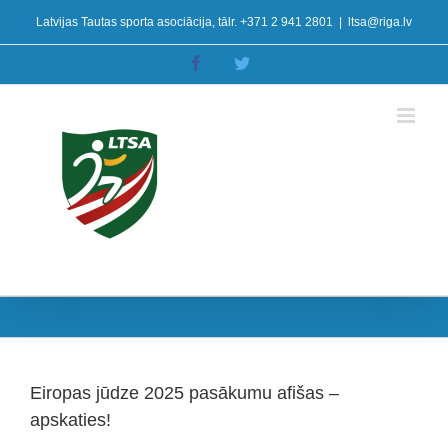
Skip
Latvijas Tautas sporta asociācija, tālr. +371 2 941 2801
|
ltsa@riga.lv
to
content
Facebook
Twitter
Eiropas jūdze 2025 pasākumu afišas –
apskaties!