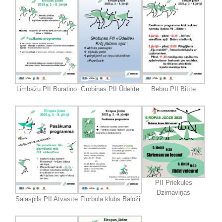
Limbažu PII Buratino
Grobiņas PII Ūdelīte
Bebru PII Bitīte
PII Priekules
Dzirnaviņas
Salaspils PII Atvasīte
Florbola klubs Baloži