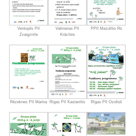
Ventspils PII
Valmieras PII
PPII Mazulītis Rū
Zvaigznīte
Krācītes
Rēzeknes PII Marina
Rīgas PII Kastanītis
Rīgas PII Ozoliņš