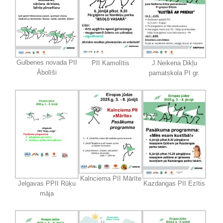
Gulbenes novada PII
PII Kamolītis
J.Neikena Dikļu
Ābolīši
pamatskola PI gr.
Kalnciema PII Mārīte
Jelgavas PPII Rūķu
Kazdangas PII Ezītis
māja