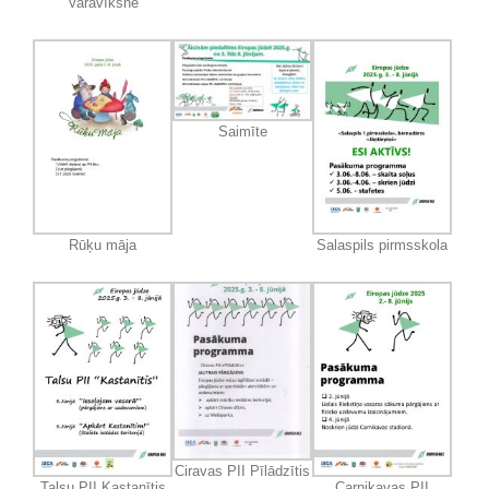
Varavīksne
Saimīte
Rūķu māja
Salaspils pirmsskola
Ciravas PII Pīlādzītis
Talsu PII Kastanītis
Carnikavas PII