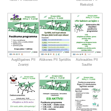
Riekstiņš
Augšlīgatnes PII
Alūksnes PII Sprīdītis
Aizkraukles PII
Zvaniņi
Saulīte