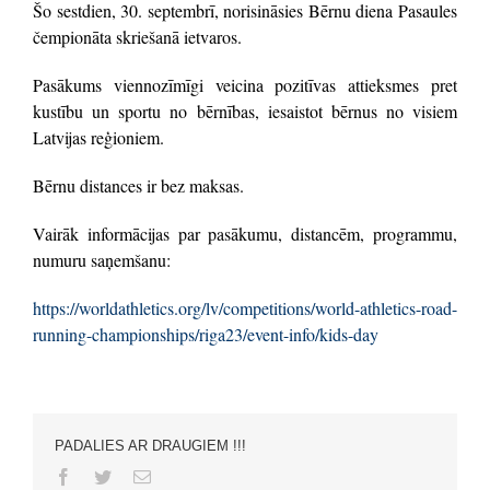
Šo sestdien, 30. septembrī, norisināsies Bērnu diena Pasaules
čempionāta skriešanā ietvaros.
Pasākums viennozīmīgi veicina pozitīvas attieksmes pret
kustību un sportu no bērnības, iesaistot bērnus no visiem
Latvijas reģioniem.
Bērnu distances ir bez maksas.
Vairāk informācijas par pasākumu, distancēm, programmu,
numuru saņemšanu:
https://worldathletics.org/lv/competitions/world-athletics-road-
running-championships/riga23/event-info/kids-day
PADALIES AR DRAUGIEM !!!
Facebook
Twitter
Email