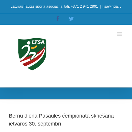
Skip
Latvijas Tautas sporta asociācija, tālr. +371 2 941 2801
|
ltsa@riga.lv
to
content
Facebook
Twitter
Bērnu diena Pasaules čempionāta skriešanā
ietvaros 30. septembrī