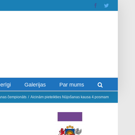
Facebook
Twitter
erīgi
Galerijas
Par mums
šanas čempionāts
/
Aicinām pieteikties Nūjošanas kausa 4.posmam