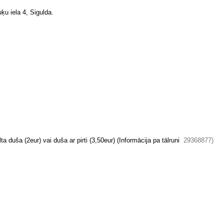
ķu iela 4, Sigulda.
a duša (2eur) vai duša ar pirti (3,50eur) (Informācija pa tālruni
29368877)