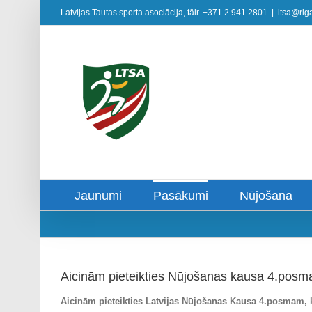
Skip
Latvijas Tautas sporta asociācija, tālr. +371 2 941 2801
|
ltsa@riga
to
content
Jaunumi
Pasākumi
Nūjošana
Aicinām pieteikties Nūjošanas kausa 4.pos
Aicinām pieteikties Latvijas Nūjošanas Kausa 4.posmam, k