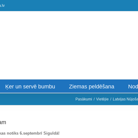
.lv
Ķer un servē bumbu
Ziemas peldēšana
Nod
Pasākumi
/
Vietējie
/
Latvijas Nūjo
mam
as notiks 6.septembrī Siguldā!