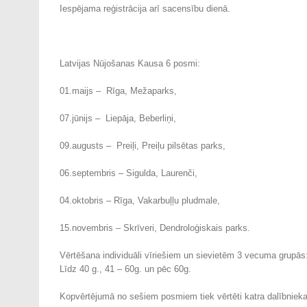
Iespējama reģistrācija arī sacensību dienā.
Latvijas Nūjošanas Kausa 6 posmi:
01.maijs – Rīga, Mežaparks,
07.jūnijs – Liepāja, Beberliņi,
09.augusts – Preiļi, Preiļu pilsētas parks,
06.septembris – Sigulda, Laurenči,
04.oktobris – Rīga, Vakarbuļļu pludmale,
15.novembris – Skrīveri, Dendroloģiskais parks.
Vērtēšana individuāli vīriešiem un sievietēm 3 vecuma grupās
Līdz 40 g., 41 – 60g. un pēc 60g.
Kopvērtējumā no sešiem posmiem tiek vērtēti katra dalībnieka 