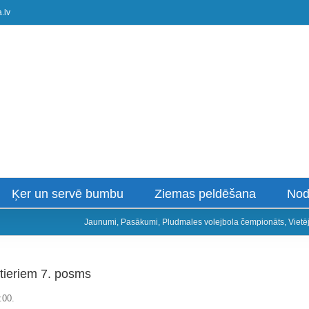
.lv
Ķer un servē bumbu
Ziemas peldēšana
Nod
Jaunumi
,
Pasākumi
,
Pludmales volejbola čempionāts
,
Vietē
tieriem 7. posms
:00.