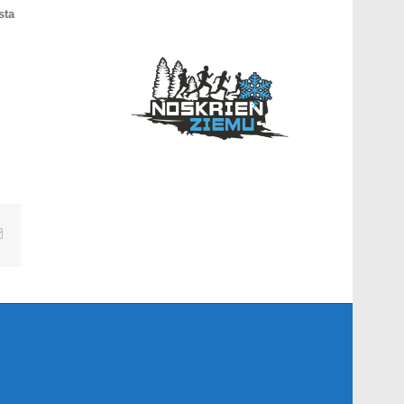
sta
er
Email