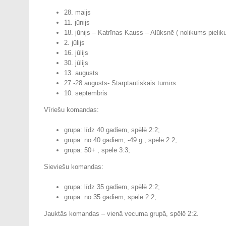
28. maijs
11. jūnijs
18. jūnijs – Katrīnas Kauss – Alūksnē ( nolikums pieli
2. jūlijs
16. jūlijs
30. jūlijs
13. augusts
27.-28.augusts- Starptautiskais turnīrs
10. septembris
Vīriešu komandas:
grupa: līdz 40 gadiem, spēlē 2:2;
grupa: no 40 gadiem; -49.g., spēlē 2:2;
grupa: 50+ , spēlē 3:3;
Sieviešu komandas:
grupa: līdz 35 gadiem, spēlē 2:2;
grupa: no 35 gadiem, spēlē 2:2;
Jauktās komandas – vienā vecuma grupā, spēlē 2:2.