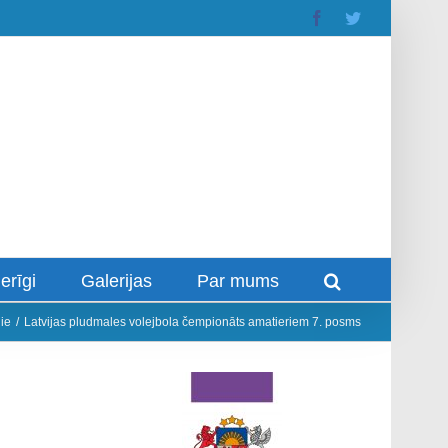
Facebook
Twitter
erīgi
Galerijas
Par mums
jie
/
Latvijas pludmales volejbola čempionāts amatieriem 7. posms