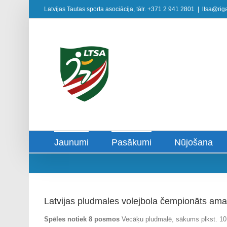
Skip
Latvijas Tautas sporta asociācija, tālr. +371 2 941 2801
|
ltsa@riga
to
content
Jaunumi
Pasākumi
Nūjošana
Latvijas pludmales volejbola čempionāts ama
Spēles notiek 8 posmos
Vecāķu pludmalē, sākums plkst. 10