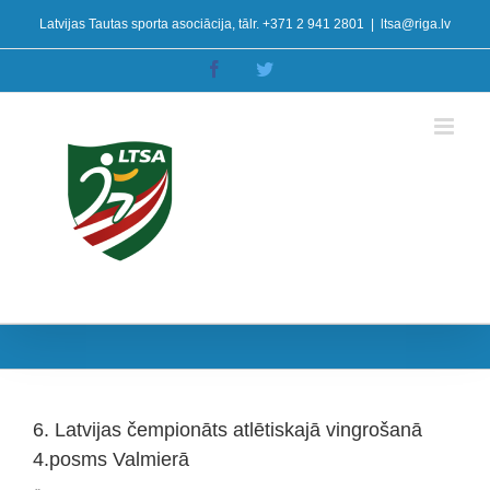
Skip
Latvijas Tautas sporta asociācija, tālr. +371 2 941 2801
|
ltsa@riga.lv
to
content
Facebook
Twitter
6. Latvijas čempionāts atlētiskajā vingrošanā
4.posms Valmierā