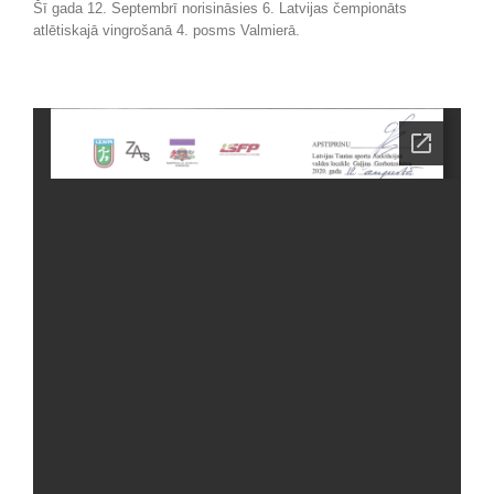
Šī gada 12. Septembrī norisināsies 6. Latvijas čempionāts
atlētiskajā vingrošanā 4. posms Valmierā.