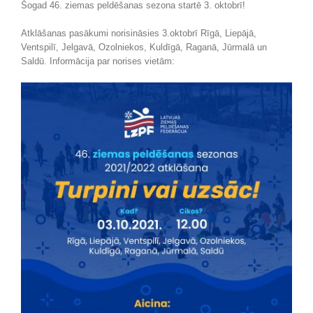
Šogad 46. ziemas peldēšanas sezona startē 3. oktobrī!
Atklāšanas pasākumi norisināsies 3.oktobrī Rīgā, Liepājā,
Ventspilī, Jelgavā, Ozolniekos, Kuldīgā, Raganā, Jūrmalā un
Saldū. Informācija par norises vietām: