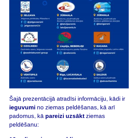
Šajā prezentācijā atradīsi informāciju, kādi ir
ieguvumi
no ziemas peldēšanas, kā arī
padomus, kā
pareizi uzsākt
ziemas
peldēšanu: