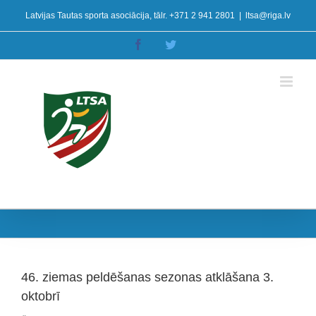
Skip
Latvijas Tautas sporta asociācija, tālr. +371 2 941 2801
|
ltsa@riga.lv
to
content
Facebook
Twitter
46. ziemas peldēšanas sezonas atklāšana 3.
oktobrī