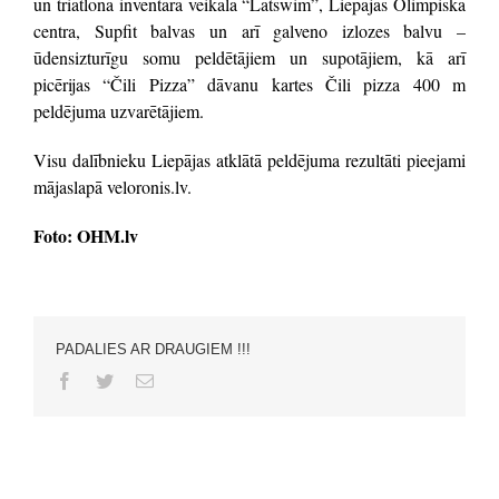
un triatlona inventāra veikala “Latswim”, Liepājas Olimpiskā
centra, Supfit balvas un arī galveno izlozes balvu –
ūdensizturīgu somu peldētājiem un supotājiem, kā arī
picērijas “Čili Pizza” dāvanu kartes Čili pizza 400 m
peldējuma uzvarētājiem.
Visu dalībnieku Liepājas atklātā peldējuma rezultāti pieejami
mājaslapā veloronis.lv.
Foto: OHM.lv
PADALIES AR DRAUGIEM !!!
Facebook
Twitter
Email