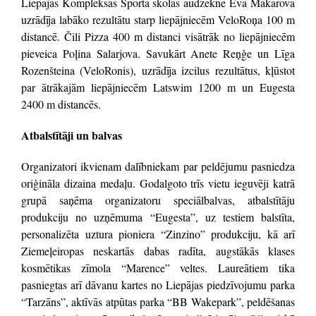
Liepājas Kompleksās Sporta skolas audzēkne Eva Makarova
uzrādīja labāko rezultātu starp liepājniecēm VeloRoņa 100 m
distancē. Čili Pizza 400 m distanci visātrāk no liepājniecēm
pieveica Poļina Salarjova. Savukārt Anete Reņģe un Līga
Rozenšteina (VeloRonis), uzrādīja izcilus rezultātus, kļūstot
par ātrākajām liepājniecēm Latswim 1200 m un Eugesta
2400 m distancēs.
Atbalstītāji un balvas
Organizatori ikvienam dalībniekam par peldējumu pasniedza
oriģināla dizaina medaļu. Godalgoto trīs vietu ieguvēji katrā
grupā saņēma organizatoru speciālbalvas, atbalstītāju
produkciju no uzņēmuma “Eugesta”, uz testiem balstīta,
personalizēta uztura pioniera “Zinzino” produkciju, kā arī
Ziemeļeiropas neskartās dabas radīta, augstākās klases
kosmētikas zīmola “Marence” veltes. Laureātiem tika
pasniegtas arī dāvanu kartes no Liepājas piedzīvojumu parka
“Tarzāns”, aktīvās atpūtas parka “BB Wakepark”, peldēšanas