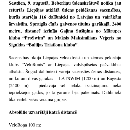
Sestdien, 9. augustā, Beberliņu ūdenskrātuvē notika jau
ceturtās Liepājas atklātā ūdens peldēšanas sacensības,
kurās startēja 116 dalībnieki no Latvijas un vairākām
ārvalstīm. Spraigās cīņās galvenos titulus garākajā, 2400
metru, distancē izcīnīja Gaļina Sušiņina no Mārupes
kluba “ProSwim” un Maksis Maksimilians Veģeris no
Siguldas “Baltijas Triatlona kluba”.
Sacensības rīkoja Liepājas veloaktīvistu un ziemas peldētāju
klubs “VeloRonis” ar Liepājas valstspilsētas pašvaldības
atbalstu. Šogad dalībnieki varēja sacensties četrās distancēs,
no kurām divas garākās – LATSWIM (1200 m) un Eugesta
(2400 m) – piedāvāja vēl lielāku izaicinājumu nekā
iepriekšējos gados, jo to garums bija palielināts. Dalībnieki
tika vērtēti sešās vecuma grupās.
Absolūtie uzvarētāji katrā distancē
VeloRoņa 100 m: