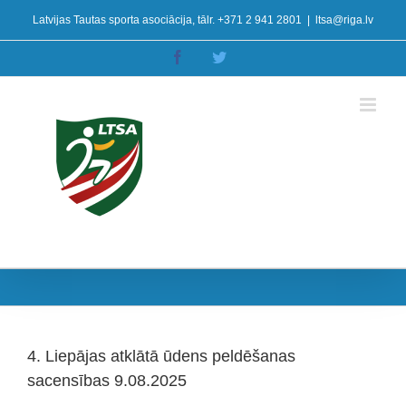
Skip
Latvijas Tautas sporta asociācija, tālr. +371 2 941 2801
|
ltsa@riga.lv
to
content
Facebook
Twitter
4. Liepājas atklātā ūdens peldēšanas
sacensības 9.08.2025