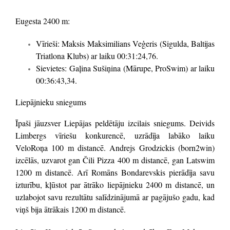
Eugesta 2400 m:
Vīrieši: Maksis Maksimilians Veģeris (Sigulda, Baltijas
Triatlona Klubs) ar laiku 00:31:24,76.
Sievietes: Gaļina Sušiņina (Mārupe, ProSwim) ar laiku
00:36:43,34.
Liepājnieku sniegums
Īpaši jāuzsver Liepājas peldētāju izcilais sniegums. Deivids
Limbergs vīriešu konkurencē, uzrādīja labāko laiku
VeloRoņa 100 m distancē. Andrejs Grodzickis (born2win)
izcēlās, uzvarot gan Čili Pizza 400 m distancē, gan Latswim
1200 m distancē. Arī Romāns Bondarevskis pierādīja savu
izturību, kļūstot par ātrāko liepājnieku 2400 m distancē, un
uzlabojot savu rezultātu salīdzinājumā ar pagājušo gadu, kad
viņš bija ātrākais 1200 m distancē.