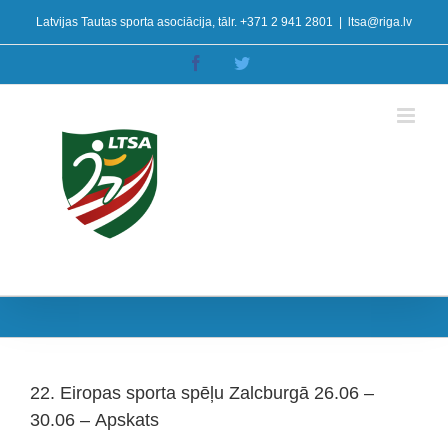
Skip
Latvijas Tautas sporta asociācija, tālr. +371 2 941 2801
|
ltsa@riga.lv
to
content
Facebook
Twitter
22. Eiropas sporta spēļu Zalcburgā 26.06 –
30.06 – Apskats