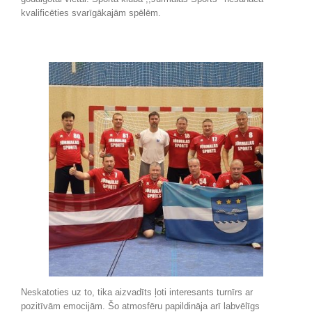
kvalificēties svarīgākajām spēlēm.
Neskatoties uz to, tika aizvadīts ļoti interesants turnīrs ar
pozitīvām emocijām. Šo atmosfēru papildināja arī labvēlīgs