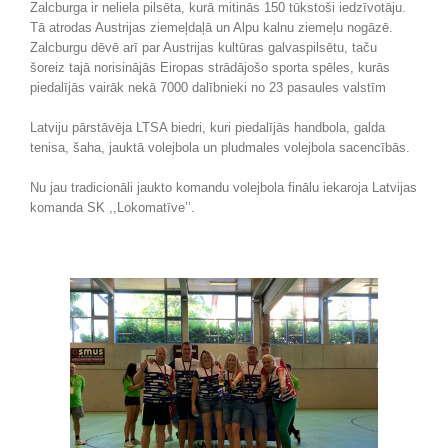
Zalcburga ir neliela pilsēta, kurā mitinās 150 tūkstoši iedzīvotāju.
Tā atrodas Austrijas ziemeļdaļā un Alpu kalnu ziemeļu nogāzē.
Zalcburgu dēvē arī par Austrijas kultūras galvaspilsētu, taču
šoreiz tajā norisinājās Eiropas strādājošo sporta spēles, kurās
piedalījās vairāk nekā 7000 dalībnieki no 23 pasaules valstīm
Latviju pārstāvēja LTSA biedri, kuri piedalījās handbola, galda
tenisa, šaha, jauktā volejbola un pludmales volejbola sacencībās.
Nu jau tradicionāli jaukto komandu volejbola finālu iekaroja Latvijas
komanda SK ,,Lokomatīve’’.