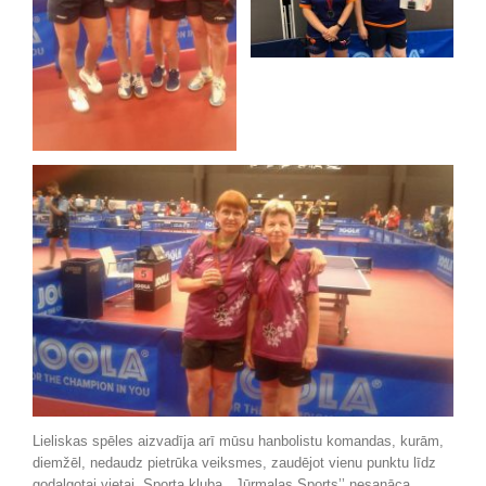
Lieliskas spēles aizvadīja arī mūsu hanbolistu komandas, kurām,
diemžēl, nedaudz pietrūka veiksmes, zaudējot vienu punktu līdz
godalgotai vietai. Sporta kluba ,,Jūrmalas Sports’’ nesanāca