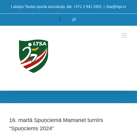
Skip
Latvijas Tautas sporta asociācija, tālr. +371 2 941 2801
|
ltsa@riga.lv
to
content
Facebook
Twitter
16. martā Spuņciemā Mamanet turnīrs
“Spuņciems 2024”