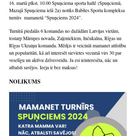
16. martā plkst. 10.00 Spuņciema sporta hallē (Spuņciemā,
Mazajā Spuņciema ielā 2a) notiks Babītes Sporta kompleksa
turnīrs mamanetā “Spuņciems 2024”.
Turnīrā piedalās 6 komandas no dažādām Latvijas vietām,
tostarp Mārupes novada, Zaļeniekiem, Inčukalna, Rīgas un
Rīgas Ukraiņu komanda. Mērķis ir veicināt mamanet attīstību
un popularitāti, kā arī interesēt sievietes vecumā virs 30 par
veselīgu un aktīvu dzīvesveidu. Ja esi ieinteresēta, nāc un
atbalsti savējos. Ieeja ir bez maksas!
NOLIKUMS